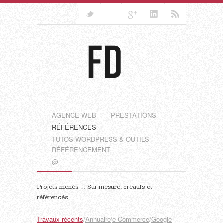
AGENCE WEB
PRESTATIONS
RÉFÉRENCES
TUTOS WORDPRESS & OUTILS
RÉFÉRENCEMENT
@
Projets menés … Sur mesure, créatifs et
référencés.
Travaux récents
/
Annuaire
/
e-Commerce
/
Google