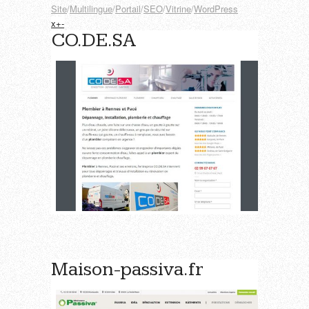
Site
/
Multilingue
/
Portail
/
SEO
/
Vitrine
/
WordPress
x
+
-
CO.DE.SA
Maison-passiva.fr