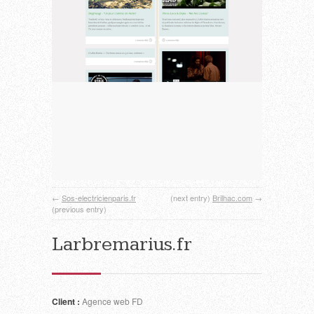
←
Sos-electricienparis.fr
(next entry)
Brilhac.com
→
(previous entry)
Larbremarius.fr
Client :
Agence web FD