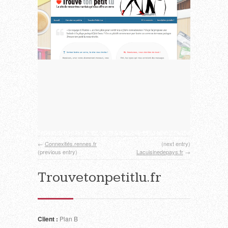
←
Connexités.rennes.fr
(next entry)
(previous entry)
Lacuisinedepays.fr
→
Trouvetonpetitlu.fr
Client :
Plan B