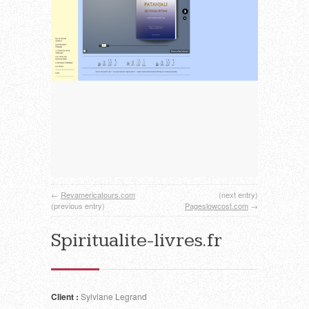
←
Revamericatours.com
(next entry)
(previous entry)
Pageslowcost.com
→
Spiritualite-livres.fr
Client :
Sylviane Legrand