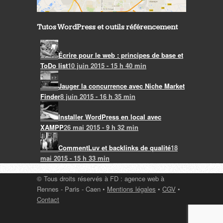
Tutos WordPress et outils référencement
Écrire pour le web : principes de base et
ToDo list
10 juin 2015 - 15 h 40 min
Jauger la concurrence avec Niche Market
Finder
8 juin 2015 - 16 h 35 min
Installer WordPress en local avec
XAMPP
26 mai 2015 - 9 h 32 min
CommentLuv et backlinks de qualité
18
mai 2015 - 15 h 33 min
© Tous droits réservés à FD : agence web à
Rennes - Paris - Caen •
Mentions légales
•
CGV
•
Contact