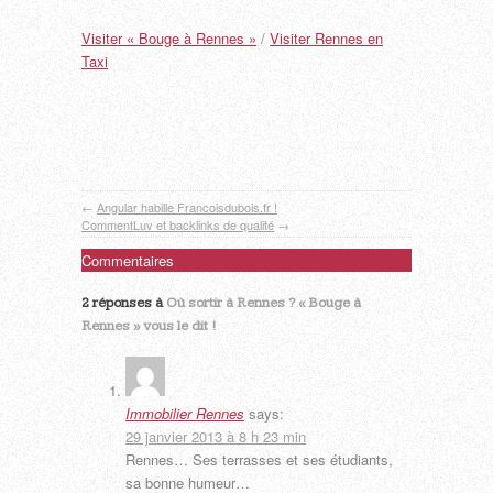
Visiter « Bouge à Rennes »
/
Visiter Rennes en
Taxi
←
Angular habille Francoisdubois.fr !
CommentLuv et backlinks de qualité
→
Commentaires
2 réponses à
Où sortir à Rennes ? « Bouge à
Rennes » vous le dit !
Immobilier Rennes
says:
29 janvier 2013 à 8 h 23 min
Rennes… Ses terrasses et ses étudiants,
sa bonne humeur…