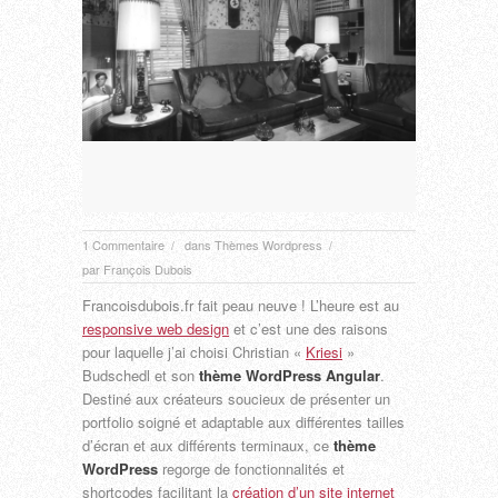
1 Commentaire
dans
Thèmes Wordpress
/
/
par
François Dubois
Francoisdubois.fr fait peau neuve ! L’heure est au
responsive web design
et c’est une des raisons
pour laquelle j’ai choisi Christian «
Kriesi
»
Budschedl et son
thème WordPress Angular
.
Destiné aux créateurs soucieux de présenter un
portfolio soigné et adaptable aux différentes tailles
d’écran et aux différents terminaux, ce
thème
WordPress
regorge de fonctionnalités et
shortcodes facilitant la
création d’un site internet